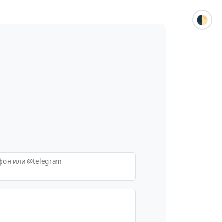
🌓
фон или @telegram